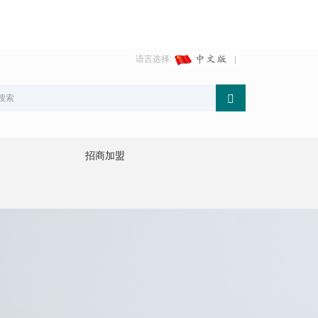
语言选择:
招商加盟