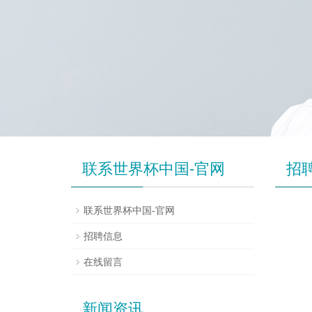
联系世界杯中国-官网
招
联系世界杯中国-官网
招聘信息
在线留言
新闻资讯