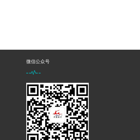
微信公众号