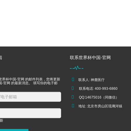
阅
联系世界杯中国-官网
世界杯中国-官网 的邮件列表，您将更新
联系人: 神鹿医疗
国-官网 的最新消息。 填写你的电子邮
联系电话: 400-993-6860
QQ:14675016（同微信）
地址: 北京市房山区琉璃河镇